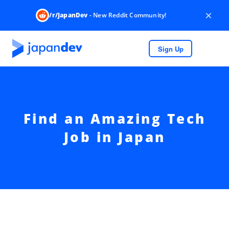
×
/r/JapanDev
- New Reddit Community!
Sign Up
Find an Amazing Tech
Job in Japan