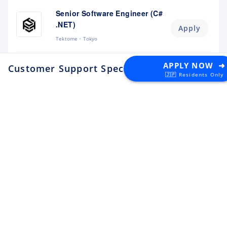
Senior Software Engineer (C#
.NET)
Apply
Tektome
Tokyo
Android Engineer / LINE
APPLY NOW ➜
Customer Support Specialist カスタ
Sticker
🇯🇵 Residents Only
Apply
LY Corporation
Fukuoka
¥10M ~ ¥12M
Backend Engineer (Yahoo!
JAPAN)
Apply
LY Corporation
Tokyo
¥8.5M ~ ¥12M
Backend Engineer (Langaku)
Apply
Mantra
Tokyo
¥6M ~ ¥9M
Flutter Engineer (Langaku)
Apply
Mantra
Tokyo
¥6M ~ ¥9M