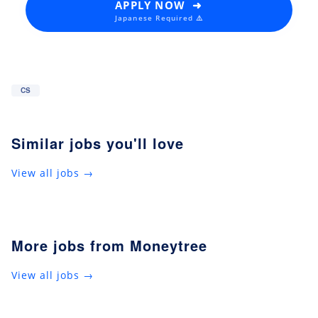
APPLY NOW ➜
Japanese Required ⚠️
CS
Similar jobs you'll love
View all jobs →
More jobs from Moneytree
View all jobs →