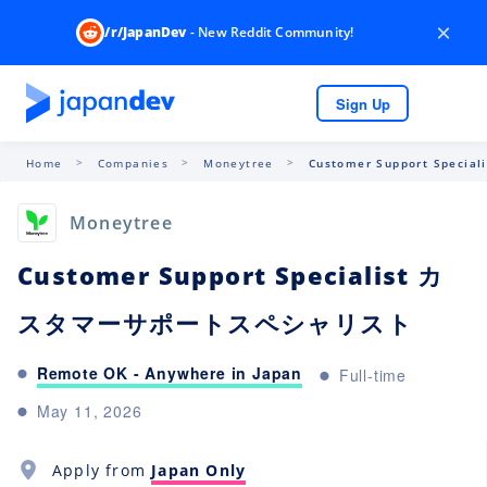
×
/r/JapanDev
- New Reddit Community!
Sign Up
Home
Companies
Moneytree
Customer Support Spec
Moneytree
Customer Support Specialist カ
スタマーサポートスペシャリスト
Remote OK - Anywhere in Japan
Full-time
May 11, 2026
Apply from
Japan Only