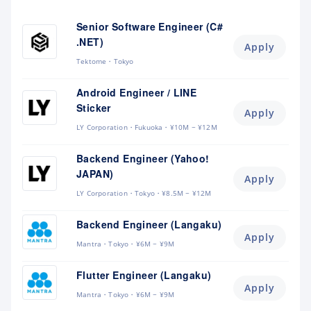
Senior Software Engineer (C#
.NET)
Apply
Tektome
Tokyo
Android Engineer / LINE
Sticker
Apply
LY Corporation
Fukuoka
¥10M ~ ¥12M
Backend Engineer (Yahoo!
JAPAN)
Apply
LY Corporation
Tokyo
¥8.5M ~ ¥12M
Backend Engineer (Langaku)
Apply
Mantra
Tokyo
¥6M ~ ¥9M
Flutter Engineer (Langaku)
Apply
Mantra
Tokyo
¥6M ~ ¥9M