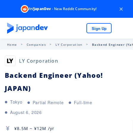
×
/r/JapanDev
- New Reddit Community!
Sign Up
Home
Companies
LY Corporation
Backend Engineer (Ya
LY Corporation
Backend Engineer (Yahoo!
JAPAN)
Tokyo
Partial Remote
Full-time
August 6, 2026
¥
8.5M
~ ¥
12M
/yr