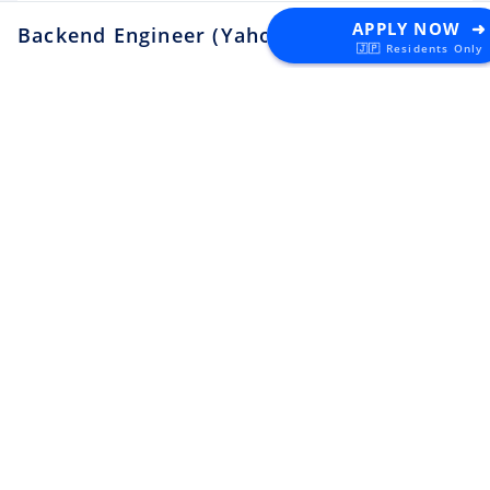
Security Engineer, CQO Office,
APPLY NOW ➜
Backend Engineer (Yahoo! JAPAN)
at LY Corpor
Tokyo
🇯🇵 Residents Only
Apply
Money Forward
Tokyo
¥6.4M ~ ¥11M
Software Engineer
Apply
Lunaris
Tokyo
¥4.5M ~ ¥8M
Backend Engineer
Apply
toridori
Tokyo
¥8M ~ ¥11M
Platform/Site Reliability
Engineer
Apply
toridori
Tokyo
¥5M ~ ¥8M
QA Engineer
Apply
toridori
Other
¥4.5M ~ ¥8M