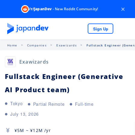
×
/r/JapanDev
- New Reddit Community!
Sign Up
Home
Companies
Exawizards
Fullstack Engineer (Gener
Exawizards
Fullstack Engineer (Generative
AI Product team)
Tokyo
Partial Remote
Full-time
July 13, 2026
¥
5M
~ ¥
12M
/yr