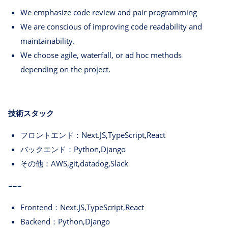
We emphasize code review and pair programming
We are conscious of improving code readability and
maintainability.
We choose agile, waterfall, or ad hoc methods
depending on the project.
技術スタック
フロントエンド：Next.JS,TypeScript,React
バックエンド：Python,Django
その他：AWS,git,datadog,Slack
===
Frontend：Next.JS,TypeScript,React
Backend：Python,Django