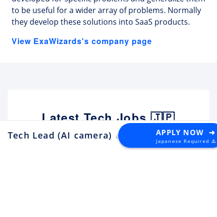
to be useful for a wider array of problems. Normally
they develop these solutions into SaaS products.
View ExaWizards's company page
Latest Tech Jobs 🇯🇵
APPLY NOW ➜
Tech Lead (AI camera)
at ExaWizards
Japanese Required ⚠️
Explore the top developer jobs in
Japan for foreigners
Senior Software Engineer (C#
.NET)
Apply
Tektome
Tokyo