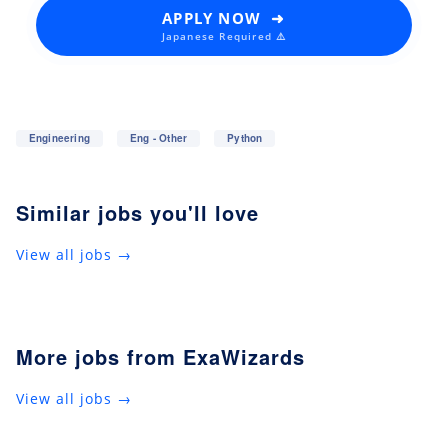
APPLY NOW ➜
Japanese Required ⚠️
Engineering
Eng - Other
Python
Similar jobs you'll love
View all jobs →
More jobs from ExaWizards
View all jobs →