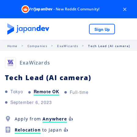
×
/r/JapanDev
- New Reddit Community!
Sign Up
Home
Companies
ExaWizards
Tech Lead (AI camera)
ExaWizards
Tech Lead (AI camera)
Remote OK
Tokyo
Full-time
September 6, 2023
Apply from
Anywhere
👍
Relocation
to Japan 👍