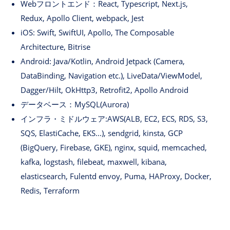
Webフロントエンド：React, Typescript, Next.js,
Redux, Apollo Client, webpack, Jest
iOS: Swift, SwiftUI, Apollo, The Composable
Architecture, Bitrise
Android: Java/Kotlin, Android Jetpack (Camera,
DataBinding, Navigation etc.), LiveData/ViewModel,
Dagger/Hilt, OkHttp3, Retrofit2, Apollo Android
データベース：MySQL(Aurora)
インフラ・ミドルウェア:AWS(ALB, EC2, ECS, RDS, S3,
SQS, ElastiCache, EKS...), sendgrid, kinsta, GCP
(BigQuery, Firebase, GKE), nginx, squid, memcached,
kafka, logstash, filebeat, maxwell, kibana,
elasticsearch, Fulentd envoy, Puma, HAProxy, Docker,
Redis, Terraform