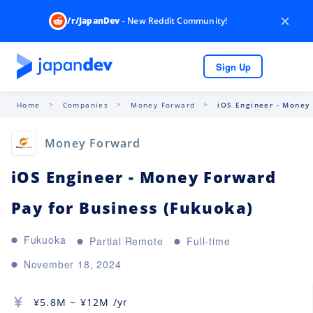
×
/r/JapanDev
- New Reddit Community!
Sign Up
Home
Companies
Money Forward
iOS Engineer - Money 
Money Forward
iOS Engineer - Money Forward
Pay for Business (Fukuoka)
Fukuoka
Partial Remote
Full-time
November 18, 2024
¥
5.8M
~ ¥
12M
/yr