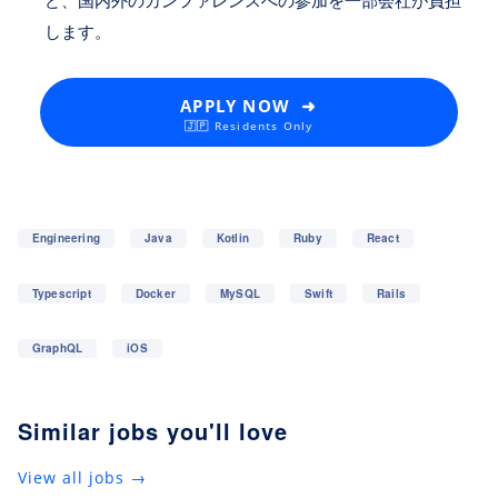
ど、国内外のカンファレンスへの参加を一部会社が負担
します。
APPLY NOW ➜
🇯🇵 Residents Only
Engineering
Java
Kotlin
Ruby
React
Typescript
Docker
MySQL
Swift
Rails
GraphQL
iOS
Similar jobs you'll love
View all jobs →