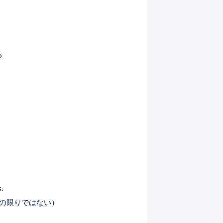
る
.
この限りではない）