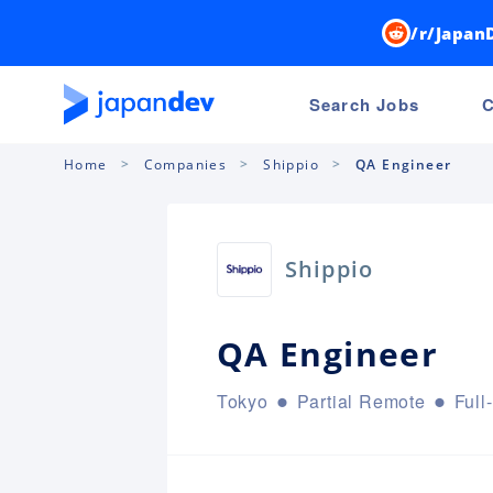
/r/Japan
Search Jobs
C
Home
Companies
Shippio
QA Engineer
Shippio
QA Engineer
Tokyo
Partial Remote
Full