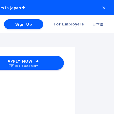
×
rs in Japan
For Employers
Sign Up
日本語
APPLY NOW ➜
🇯🇵 Residents Only