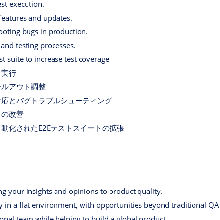
est execution.
 features and updates.
ooting bugs in production.
and testing processes.
 suite to increase test coverage.
ト実行
ールアウト調整
対応とバグトラブルシューティング
スの改善
動化されたE2Eテストスイートの拡張
g your insights and opinions to product quality.
 in a flat environment, with opportunities beyond traditional QA
onal team while helping to build a global product.