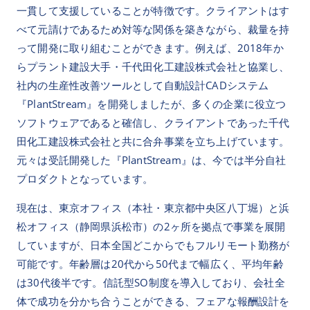
一貫して支援していることが特徴です。クライアントはす
べて元請けであるため対等な関係を築きながら、裁量を持
って開発に取り組むことができます。例えば、2018年か
らプラント建設大手・千代田化工建設株式会社と協業し、
社内の生産性改善ツールとして自動設計CADシステム
『PlantStream』を開発しましたが、多くの企業に役立つ
ソフトウェアであると確信し、クライアントであった千代
田化工建設株式会社と共に合弁事業を立ち上げています。
元々は受託開発した『PlantStream』は、今では半分自社
プロダクトとなっています。
現在は、東京オフィス（本社・東京都中央区八丁堀）と浜
松オフィス（静岡県浜松市）の2ヶ所を拠点で事業を展開
していますが、日本全国どこからでもフルリモート勤務が
可能です。年齢層は20代から50代まで幅広く、平均年齢
は30代後半です。信託型SO制度を導入しており、会社全
体で成功を分かち合うことができる、フェアな報酬設計を