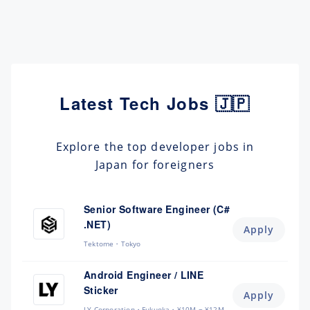
Latest Tech Jobs 🇯🇵
Explore the top developer jobs in
Japan for foreigners
Senior Software Engineer (C#
.NET)
Apply
Tektome
Tokyo
Android Engineer / LINE
Sticker
Apply
LY Corporation
Fukuoka
¥10M ~ ¥12M