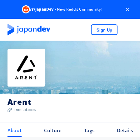
×
/r/JapanDev
- New Reddit Community!
Sign Up
Arent
arent3d.com/
About
Culture
Tags
Details