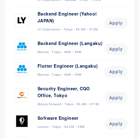
Backend Engineer (Yahoo!
JAPAN)
Apply
LY Corporation
Tokyo
¥8.5M ~ ¥12M
Backend Engineer (Langaku)
Apply
Mantra
Tokyo
¥6M ~ ¥9M
Flutter Engineer (Langaku)
Apply
Mantra
Tokyo
¥6M ~ ¥9M
Security Engineer, CQO
Office, Tokyo
Apply
Money Forward
Tokyo
¥6.4M ~ ¥11M
Software Engineer
Apply
Lunaris
Tokyo
¥4.5M ~ ¥8M