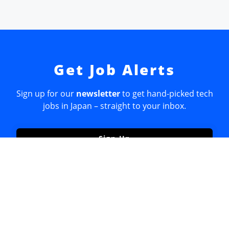
Get Job Alerts
Sign up for our
newsletter
to get hand-picked tech
jobs in Japan – straight to your inbox.
Sign Up
Join 52k readers + get our
Developer Salary Guide
free
☝️