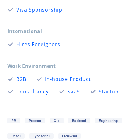
Visa Sponsorship
International
Hires Foreigners
Work Environment
B2B
In-house Product
Consultancy
SaaS
Startup
PM
Product
C++
Backend
Engineering
React
Typescript
Front-end