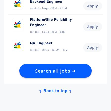
Backend Engineer
Apply
toridori
Tokyo
¥8M ~ ¥11M
Platform/Site Reliability
Engineer
Apply
toridori
Tokyo
¥5M ~ ¥8M
QA Engineer
Apply
toridori
Other
¥4.5M ~ ¥8M
Search all jobs ➜
↑ Back to top ↑