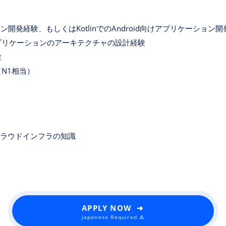
ョン開発経験、もしくはKotlinでのAndroid向けアプリケーション
プリケーションのアーキテクチャの設計経験
験
N1相当）
クラウドインフラの知識
APPLY NOW ➜
Japanese Required ⚠️