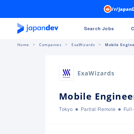
/r/Japan
Search Jobs
C
Home
Companies
ExaWizards
Mobile Engine
ExaWizards
Mobile Engineer
Tokyo
Partial Remote
Full