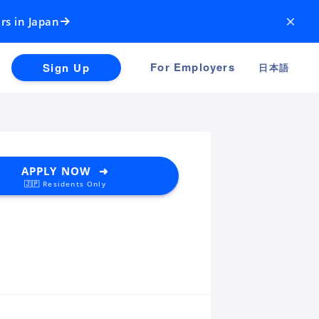
×
rs in Japan
For Employers
Sign Up
日本語
APPLY NOW ➜
🇯🇵 Residents Only