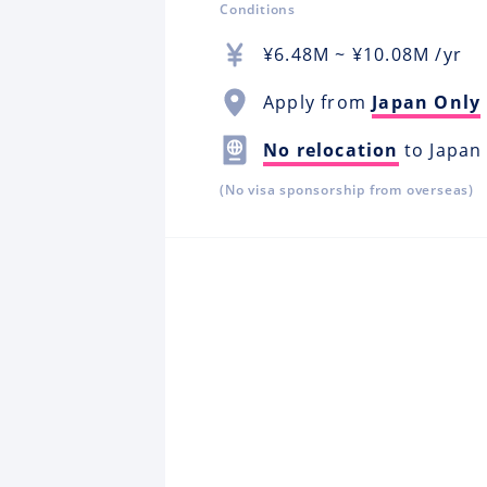
Conditions
¥
6.48M
~ ¥
10.08M
/yr
Apply from
Japan Only
No relocation
to Japan
(No visa sponsorship from overseas)