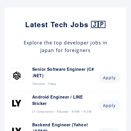
Latest Tech Jobs 🇯🇵
Explore the top developer jobs in
Japan for foreigners
Senior Software Engineer (C#
.NET)
Apply
Tektome
Tokyo
Android Engineer / LINE
Sticker
Apply
LY Corporation
Fukuoka
¥10M ~ ¥12M
Backend Engineer (Yahoo!