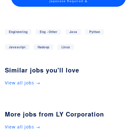
Japanese Required ⚠️
Engineering
Eng - Other
Java
Python
Javascript
Hadoop
Linux
Similar jobs you'll love
View all jobs →
More jobs from LY Corporation
View all jobs →