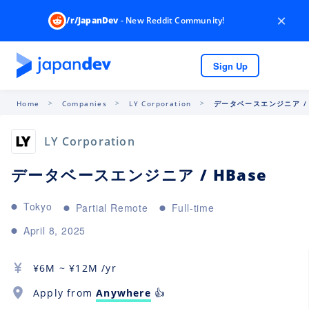
×
/r/JapanDev
- New Reddit Community!
Sign Up
Home
Companies
LY Corporation
データベースエンジニア / 
LY Corporation
データベースエンジニア / HBase
Tokyo
Partial Remote
Full-time
April 8, 2025
¥
6M
~ ¥
12M
/yr
Apply from
Anywhere
👍