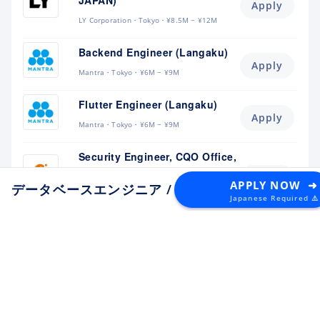
JAPAN)
Apply
LY Corporation
Tokyo
¥8.5M ~ ¥12M
Backend Engineer (Langaku)
Apply
Mantra
Tokyo
¥6M ~ ¥9M
Flutter Engineer (Langaku)
Apply
Mantra
Tokyo
¥6M ~ ¥9M
Security Engineer, CQO Office,
Tokyo
Apply
APPLY NOW ➜
データベースエンジニア / HBase
at LY Corporatio
Money Forward
Tokyo
¥6.4M ~ ¥11M
Japanese Required ⚠️
Software Engineer
Apply
Lunaris
Tokyo
¥4.5M ~ ¥8M
Backend Engineer
Apply
toridori
Tokyo
¥8M ~ ¥11M