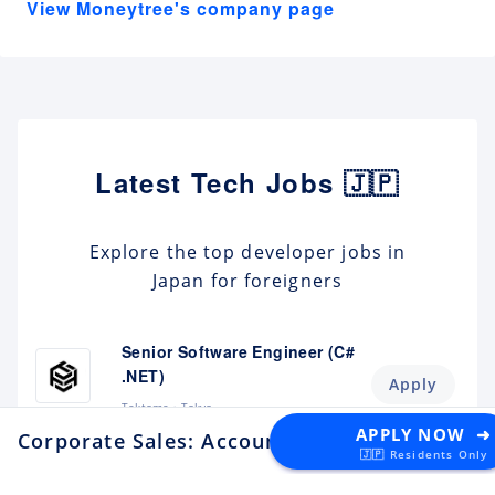
View Moneytree's company page
Latest Tech Jobs 🇯🇵
Explore the top developer jobs in
Japan for foreigners
Senior Software Engineer (C#
.NET)
Apply
Tektome
Tokyo
APPLY NOW ➜
Corporate Sales: Account Executive /
Android Engineer / LINE
🇯🇵 Residents Only
Sticker
Apply