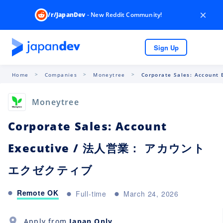
×
/r/JapanDev
- New Reddit Community!
Sign Up
Home
Companies
Moneytree
Corporate Sales: Account 
Moneytree
Corporate Sales: Account
Executive / 法人営業： アカウント
エクゼクティブ
Remote OK
Full-time
March 24, 2026
Apply from
Japan Only