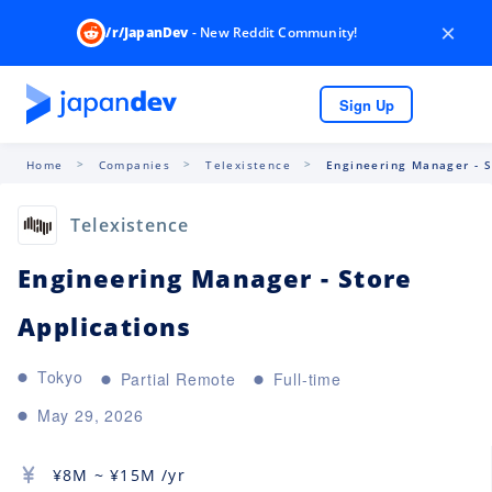
×
/r/JapanDev
- New Reddit Community!
Sign Up
Home
Companies
Telexistence
Engineering Manager - S
Telexistence
Engineering Manager - Store
Applications
Tokyo
Partial Remote
Full-time
May 29, 2026
¥
8M
~ ¥
15M
/yr