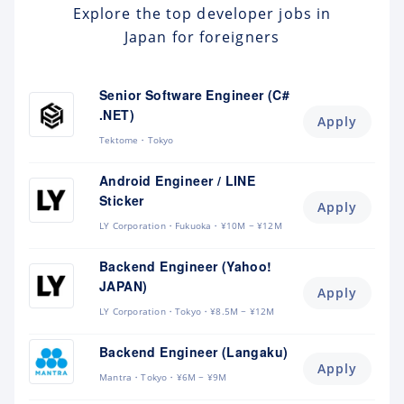
Explore the top developer jobs in
Japan for foreigners
Senior Software Engineer (C#
.NET)
Apply
Tektome
Tokyo
Android Engineer / LINE
Sticker
Apply
LY Corporation
Fukuoka
¥10M ~ ¥12M
Backend Engineer (Yahoo!
JAPAN)
Apply
LY Corporation
Tokyo
¥8.5M ~ ¥12M
Backend Engineer (Langaku)
Apply
Mantra
Tokyo
¥6M ~ ¥9M