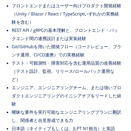
フロントエンドまたはユーザー向けプロダクト開発経験
（Unity / Blazor / React / TypeScriptいずれかの実務経
験を含む）
REST API / gRPCの基本理解と、フロントエンド・バッ
クエンド間の連携設計または実装経験
Git/GitHubを用いた開発フロー（コードレビュー、ブラ
ンチ運用、CI/CD連携）での実務経験
テスト・可観測性・障害対応を含む運用品質の改善経験
（テスト設計、監視、リリース/ロールバック運用な
ど）
エンジニア、エンジニアリングチーム、または強いプロ
ダクトエンジニアリングのイニシアチブをリードした経
験
曖昧な要件を実行可能なエンジニアリングプランに翻訳
し、関係者と合意形成できる力
日本語（ネイティブもしくは、JLPT N1相当）と英語